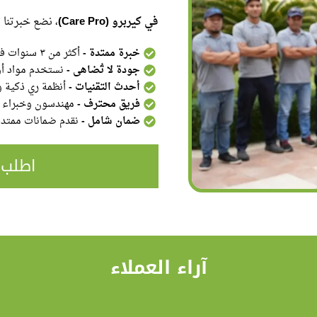
في كيربرو (Care Pro)
، نضع خبرتنا
خبرة ممتدة -
أكثر من ٣ سنوات في تصميم وتنفيذ الحدائق في مختلف أنحاء المملكة
جودة لا تُضاهى -
نستخدم مواد أول
أحدث التقنيات -
أنظمة ري ذكية و
فريق محترف -
مهندسون وخبراء ز
ضمان شامل -
نقدم ضمانات ممتدة 
اطلب 
آراء العملاء