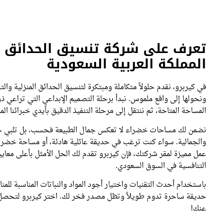
تعرف على شركة تنسيق الحدائق ا
المملكة العربية السعودية
في كيربرو، نقدم حلولاً متكاملة ومبتكرة لتنسيق الحدائق المنزلية وال
ونحولها إلى واقع ملموس. نبدأ برحلة التصميم الإبداعي التي تراع
المساحة المتاحة، ثم ننتقل إلى مرحلة التنفيذ الدقيق بأيدي خبرائنا ال
نضمن لك مساحات خضراء لا تعكس جمال الطبيعة فحسب، بل تلبي جمي
والجمالية. سواء كنت ترغب في حديقة عائلية هادئة، أو مساحة خضراء
عمل مميزة لمقر شركتك، فإن كيربرو تقدم لك الحل الأمثل بأعلى معايي
التنافسية في السوق السعودي.
باستخدام أحدث التقنيات واختيار أجود المواد والنباتات المناسبة للم
حديقة ساحرة تدوم طويلاً وتظل مصدر فخر لك. اختر كيربرو لتحصل 
عنك!