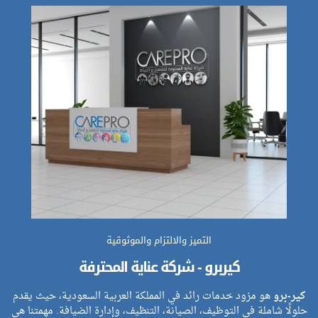
التميز والالتزام والموثوقية
كيربرو - شركة عناية المحترفة
كير-برو
هو مزود خدمات رائد في المملكة العربية السعودية، حيث يقدم
حلولًا شاملة في التوظيف، الصيانة، التنظيف، وإدارة الضيافة. مهمتنا هي